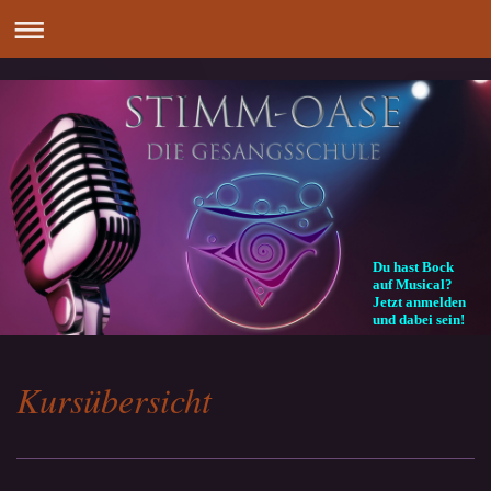
Du hast Bock
auf Musical?
Jetzt anmelden
und dabei sein!
Kursübersicht