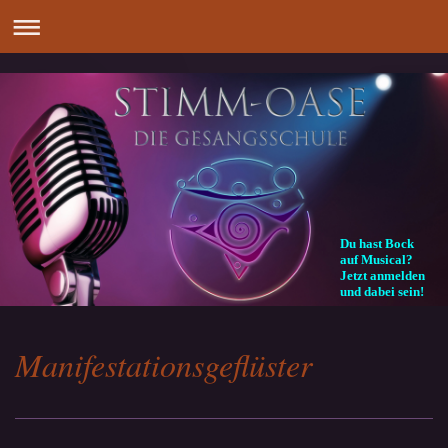
Du hast Bock
auf Musical?
Jetzt anmelden
und dabei sein!
Manifestationsgeflüster